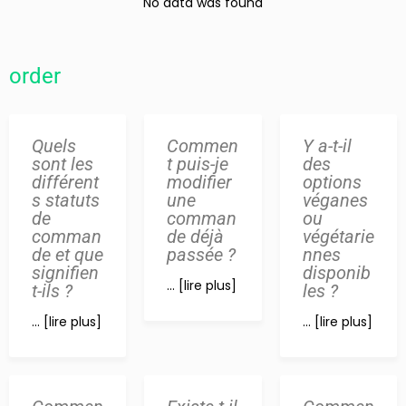
No data was found
order
Quels
Commen
Y a-t-il
sont les
t puis-je
des
différent
modifier
options
s statuts
une
véganes
de
comman
ou
comman
de déjà
végétarie
de et que
passée ?
nnes
signifien
disponib
... [lire plus]
t-ils ?
les ?
... [lire plus]
... [lire plus]