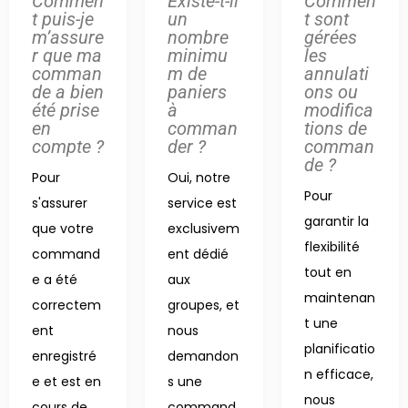
Commen
Existe-t-il
Commen
t puis-je
un
t sont
m’assure
nombre
gérées
r que ma
minimu
les
comman
m de
annulati
de a bien
paniers
ons ou
été prise
à
modifica
en
comman
tions de
compte ?
der ?
comman
de ?
Pour
Oui, notre
Pour
s'assurer
service est
garantir la
que votre
exclusivem
flexibilité
command
ent dédié
tout en
e a été
aux
maintenan
correctem
groupes, et
t une
ent
nous
planificatio
enregistré
demandon
n efficace,
e et est en
s une
nous
cours de
command