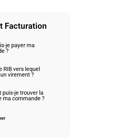
et Facturation
is-je payer ma
e ?
e RIB vers lequel
 un virement ?
uis-je trouver la
de ma commande ?
her