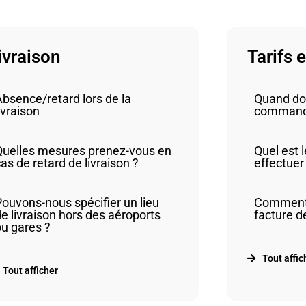
ivraison
Tarifs 
bsence/retard lors de la
Quand do
ivraison
command
Quelles mesures prenez-vous en
Quel est l
as de retard de livraison ?
effectuer
Pouvons-nous spécifier un lieu
Comment p
e livraison hors des aéroports
facture 
ou gares ?
Tout affic
Tout afficher