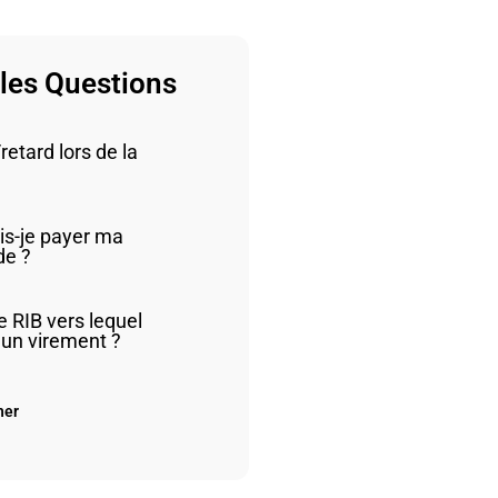
les Questions
etard lors de la
is-je payer ma
e ?
e RIB vers lequel
 un virement ?
her